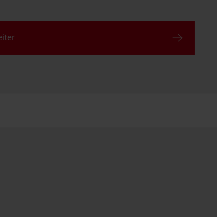
iter
G