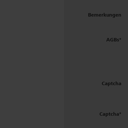
Firma
Bemerkungen
/
Name
AGBs
Zusatz
Strasse,
Nr.
Captcha
Plz,
Ort
Captcha