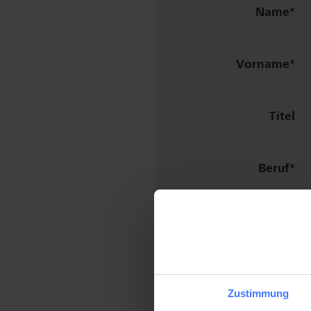
Name
Vorname
Titel
Beruf
Institut
Strasse
/ Nr.
/
Klinik
Plz / Ort
Zustimmung