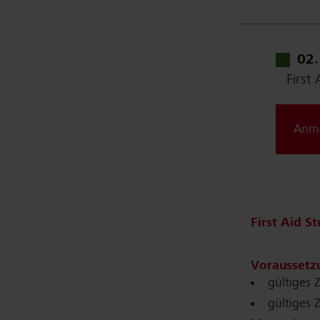
02
First
Anm
First Aid S
Voraussetz
gültiges 
gültiges Z