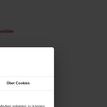
otfälle
Über Cookies
ldern und
s könnte
 Medien anbieten zu können