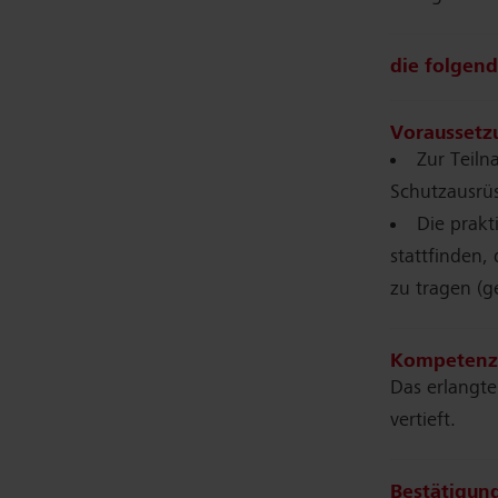
die folgend
Voraussetz
Zur Teiln
Schutzausrüs
Die prak
stattfinden,
zu tragen (
Kompetenz
Das erlangte
vertieft.
Bestätigun