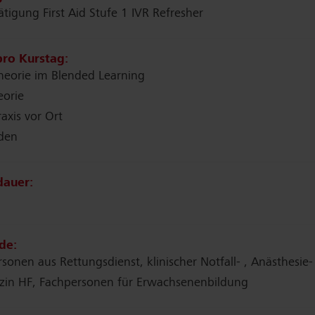
tigung First Aid Stufe 1 IVR Refresher
ro Kurstag:
heorie im Blended Learning
eorie
axis vor Ort
nden
dauer:
de:
rsonen aus Rettungsdienst, klinischer Notfall- , Anästhesie-
izin HF, Fachpersonen für Erwachsenenbildung