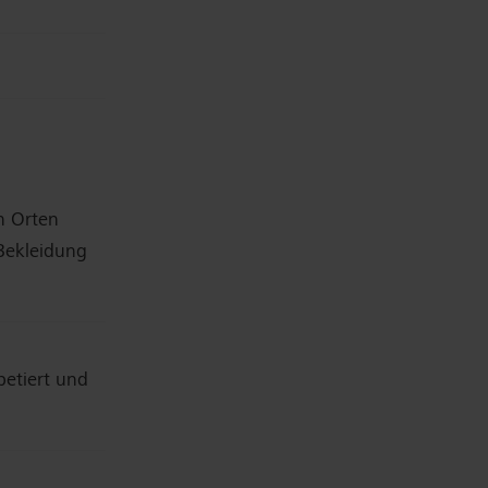
n Orten
 Bekleidung
petiert und