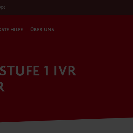
ppe
RSTE HILFE
ÜBER UNS
 STUFE 1 IVR
R