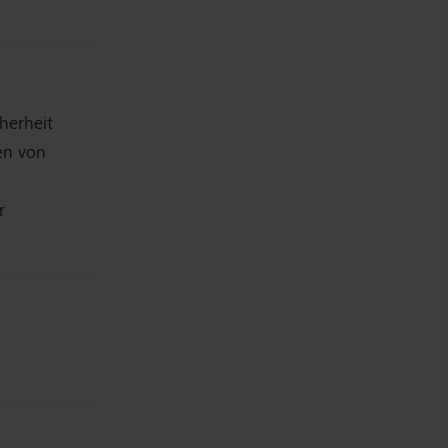
herheit
en von
r