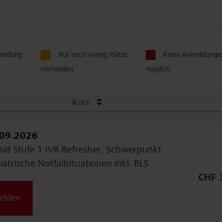
eldung
Nur noch wenig Plätze
Keine Anmeldunge
vorhanden
möglich
Kurs
.09.2026
 Aid Stufe 1 IVR Refresher, Schwerpunkt
iatrische Notfallsituationen inkl. BLS
CHF 
elden