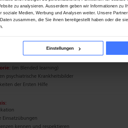
 Website zu analysieren. Ausserdem geben wir Informationen zu 
r soziale Medien, Werbung und Analysen weiter. Unsere Partner
menden
 Daten zusammen, die Sie ihnen bereitgestellt haben oder die s
ch vertieft mit psychiatrischen Notfällen auseinander
n.
rste Hilfe Massnahmen bei psychiatrischen Ausnahmezust
 die Wichtigkeit des Selbsschutzes
rofessionelle Unterstützungsangebote
Einstellungen
orie:
(im Blended learning)
en psychiatrische Krankheitsbilder
eiten der Ersten Hilfe
is:
kation
he Einsatzübungen
renzen kennen und respektieren