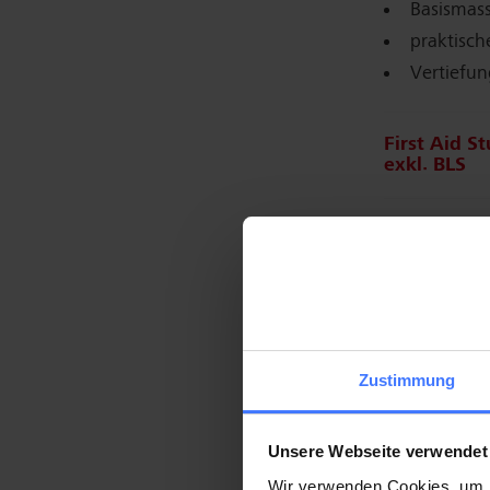
Basismas
praktisch
Vertiefun
First Aid S
exkl. BLS
Voraussetz
gültiges Z
gültigen 
Wichtig
Zustimmung
Am Praxis
setzen uns 
psychisch an
Unsere Webseite verwendet
Wir verwenden Cookies, um I