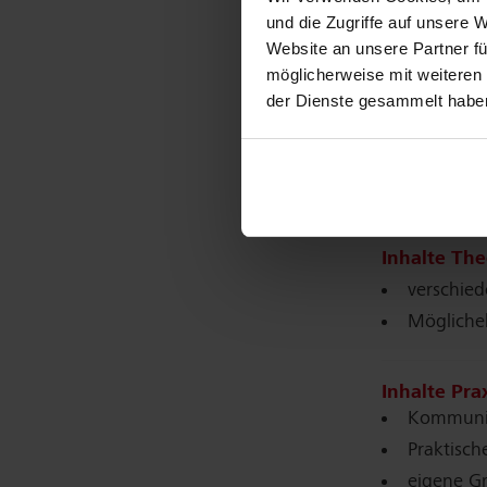
und die Zugriffe auf unsere
Kursziele:
Website an unsere Partner fü
Die Teilneh
möglicherweise mit weiteren
setzen si
der Dienste gesammelt habe
kennen E
wissen um
kennen p
Inhalte The
verschied
Möglichek
Inhalte Prax
Kommuni
Praktisc
eigene G