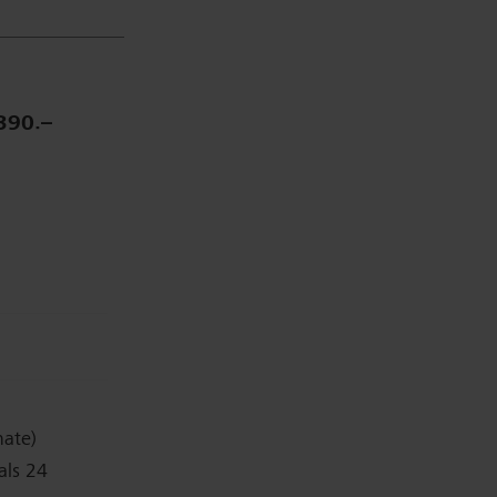
390.–
nate)
 als 24