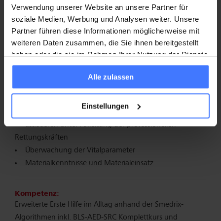
Teamarbeit
Verwendung unserer Website an unsere Partner für
soziale Medien, Werbung und Analysen weiter. Unsere
Smedrix basic
Partner führen diese Informationen möglicherweise mit
Informationen über Fort- und
weiteren Daten zusammen, die Sie ihnen bereitgestellt
Weiterbildungsmöglichkeiten
haben oder die sie im Rahmen Ihrer Nutzung der Dienste
gesammelt haben.
Inhalte Praxis:
Alle zulassen
Basismassnahmen der Wiederbelebung
praktisches Training anhand von Fallszenarien
Einstellungen
Umsetzung der theoretischen Inhalte
assistieren unter Anleitung der professionellen
Rettungskräften
Überwachung der Vitalparameter
Materialkenntnisse und Materialeinsatz
Kompetenz:
Erweiterte Erste Hilfe im Alltag anhand der Smedrix-
Algorithmen inkl. BLS-AED-SRC Komplettkurs und