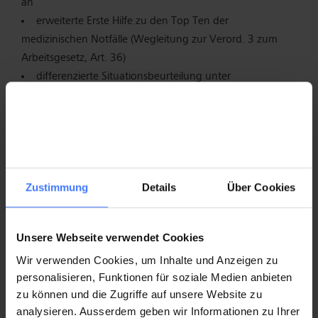
an
erweiterte Erste Hilfe zu den Top Ten der
medizinischen Notfälle (Wegleitung zur Verord. 3 zum
Arbeitsgesetz, Art. 36)
differenzierte Situationsbeurteilung unter
Berücksichtigung der verfügbaren personellen und
materiellen Mittel.
das Treffen einer bestmöglichen Entscheidung und die
Einleitung adäquater Massnahmen, bis professionelle Hilfe
eintrifft
Zustimmung
Details
Über Cookies
Inhalte Theorie:
(im Blended Learning)
BLS-AED-SRC Komplettkurs
Unsere Webseite verwendet Cookies
akute Erkrankungen
Wir verwenden Cookies, um Inhalte und Anzeigen zu
traumatisch bedingte Körperschädigungen
personalisieren, Funktionen für soziale Medien anbieten
Medikamente
zu können und die Zugriffe auf unsere Website zu
Rechte, Pflichten, ethisches Verhalten
analysieren. Ausserdem geben wir Informationen zu Ihrer