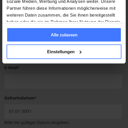
soziale Medien, Werbung und Analysen weiter. Unsere
Partner führen diese Informationen möglicherweise mit
Telefon
Mobile:
weiteren Daten zusammen, die Sie ihnen bereitgestellt
haben oder die sie im Rahmen Ihrer Nutzung der Dienste
gesammelt haben.
Alle zulassen
Festnetz:
Einstellungen
E-Mail
Geburtsdatum
Bitte ein gültiges Datum eingeben.