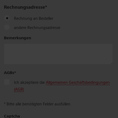
Rechnungs­adresse
Rechnung an Besteller
andere Rechnungsadresse
Firma
Bemerkungen
/
Name
AGBs
Zusatz
Ich akzeptiere die
Allgemeinen Geschäftsbedingungen
(AGB)
* Bitte alle benötigten Felder ausfüllen.
Strasse,
Nr.
Captcha