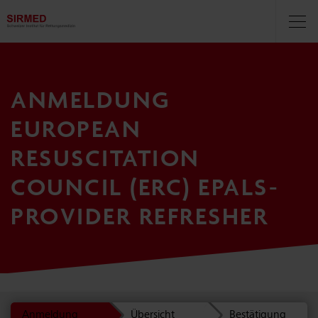
Navigationsbereich
Navi
öff
ANMELDUNG
EUROPEAN
RESUSCITATION
COUNCIL (ERC) EPALS-
PROVIDER REFRESHER
Anmeldung
Übersicht
Bestätigung