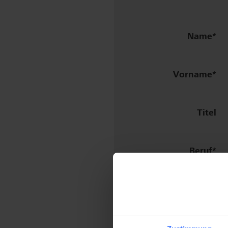
Name
Vorname
Titel
Beruf
Institut
Strasse
/ Nr.
/
Klinik
Plz / Ort