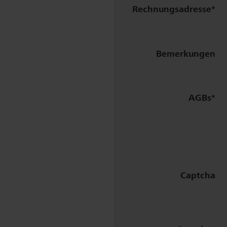
Rechnungs­adresse
Firma
Bemerkungen
/
Name
AGBs
Zusatz
Strasse,
Nr.
Captcha
Plz,
Ort