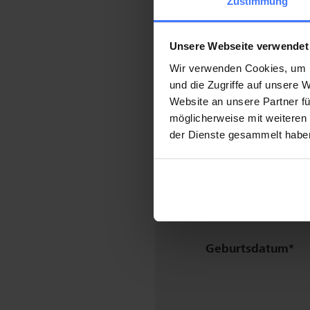
Zustimmung
Unsere Webseite verwendet
Land
Wir verwenden Cookies, um I
und die Zugriffe auf unsere
Telefon
Mobile:
Website an unsere Partner fü
möglicherweise mit weiteren
der Dienste gesammelt habe
Festnetz:
E-Mail
Geburtsdatum