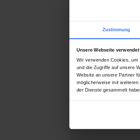
Beruf
Zustimmung
Institut
Strasse
/ Nr.
/
Klinik
Unsere Webseite verwendet
Plz / Ort
Wir verwenden Cookies, um I
und die Zugriffe auf unsere
Website an unsere Partner fü
Land
möglicherweise mit weiteren
der Dienste gesammelt habe
Telefon
Mobile:
Festnetz: