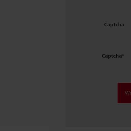
Strasse,
Nr.
Captcha
Plz,
Ort
Captcha
We