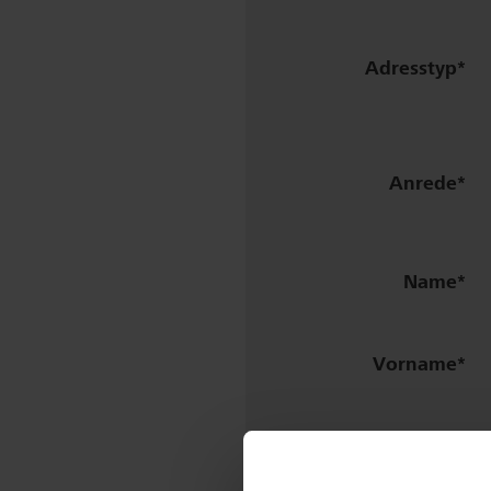
Adresstyp
Anrede
Name
Vorname
Titel