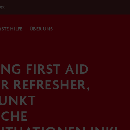
ppe
RSTE HILFE
ÜBER UNS
G FIRST AID
VR REFRESHER,
UNKT
SCHE