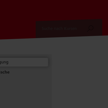
Suchen
igung
ische