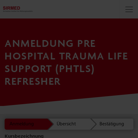
Navigationsbereich
Navi
öff
ANMELDUNG PRE
HOSPITAL TRAUMA LIFE
SUPPORT (PHTLS)
REFRESHER
Anmeldung
Übersicht
Bestätigung
Kurs­bezeichnung