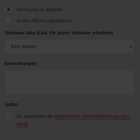
Rechnung an Besteller
andere Rechnungsadresse
Firma
Webinar-Abo (Link für jedes Webinar erhalten)
/
Name
Bemerkungen
Zusatz
AGBs
Strasse,
Ich akzeptiere die
Allgemeinen Geschäftsbedingungen
Nr.
(AGB)