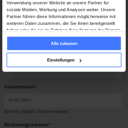
Telefon
Mobile:
Verwendung unserer Website an unsere Partner für
soziale Medien, Werbung und Analysen weiter. Unsere
Partner führen diese Informationen möglicherweise mit
weiteren Daten zusammen, die Sie ihnen bereitgestellt
Festnetz:
haben oder die sie im Rahmen Ihrer Nutzung der Dienste
gesammelt haben.
Alle zulassen
E-Mail
Einstellungen
Geburtsdatum
Bitte ein gültiges Datum eingeben.
Rechnungs­adresse