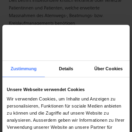
Dies betrifft insbesondere kritisch erkrankte oder verletzte
Patientinnen und Patienten, welche erweiterte
Massnahmen des Atemwegs-, Beatmungs- bzw.
Kreislaufmanagements benötigen.
Kursaufbau
Die drei Präsenztage fokussieren vor allem auf den
Praxistransfer was eine intensive, individuelle Vorbereitung
erforderlich macht. Dies erfolgt über einen Onlinekurs
Zustimmung
Details
Über Cookies
inklusive einer formativen Wissensüberprüfung.
Niveau
Unsere Webseite verwendet Cookies
Masters
Wir verwenden Cookies, um Inhalte und Anzeigen zu
personalisieren, Funktionen für soziale Medien anbieten
zu können und die Zugriffe auf unsere Website zu
Kursziele
analysieren. Ausserdem geben wir Informationen zu Ihrer
Die Teilnehmenden
Verwendung unserer Website an unsere Partner für
erkennen kritisch erkrankte oder verletzte Patientinnen